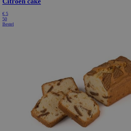
Citroen cake
€
5
50
Bestel