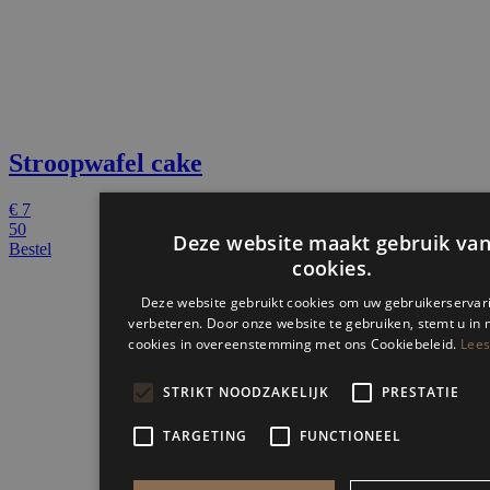
Stroopwafel cake
€
7
50
Deze website maakt gebruik va
Bestel
cookies.
Deze website gebruikt cookies om uw gebruikerservar
verbeteren. Door onze website te gebruiken, stemt u in 
cookies in overeenstemming met ons Cookiebeleid.
Lees
STRIKT NOODZAKELIJK
PRESTATIE
TARGETING
FUNCTIONEEL