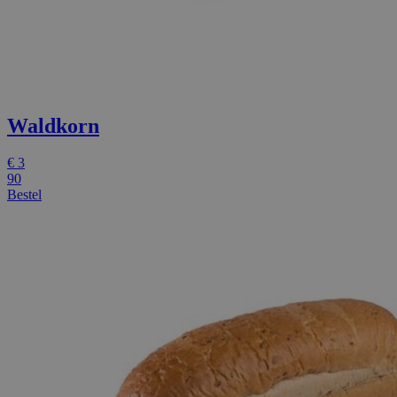
Waldkorn
€
3
90
Bestel