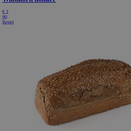
€
3
90
Bestel